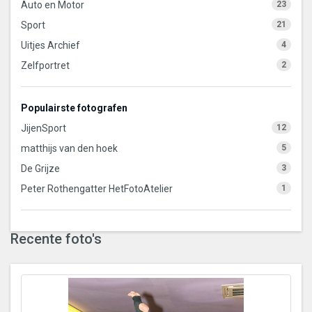
Auto en Motor
23
Sport
21
Uitjes Archief
4
Zelfportret
2
Populairste fotografen
JijenSport
12
matthijs van den hoek
5
De Grijze
3
Peter Rothengatter HetFotoAtelier
1
Recente foto's