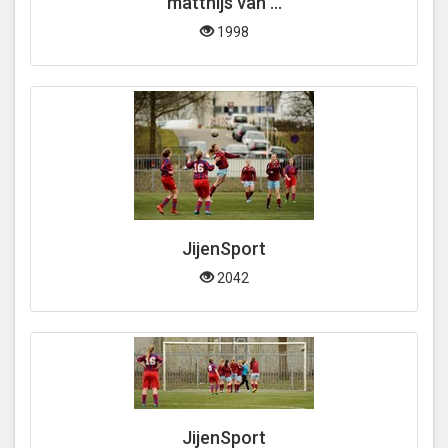
matthijs van ...
1998
JijenSport
2042
JijenSport