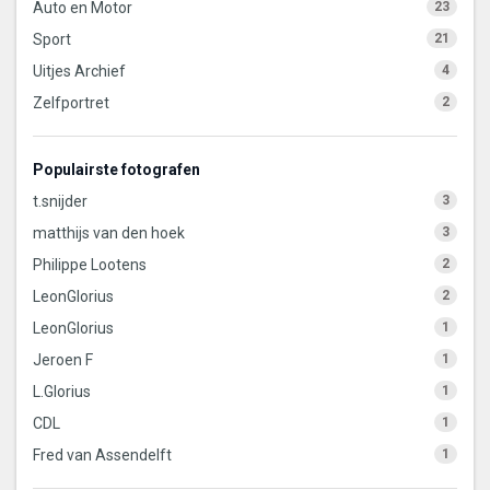
Auto en Motor
23
Sport
21
Uitjes Archief
4
Zelfportret
2
Populairste fotografen
t.snijder
3
matthijs van den hoek
3
Philippe Lootens
2
LeonGlorius
2
LeonGlorius
1
Jeroen F
1
L.Glorius
1
CDL
1
Fred van Assendelft
1