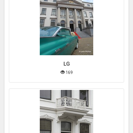
LG
169