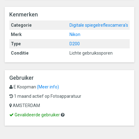
Kenmerken
Categorie
Digitale spiegelreflexcamera's
Merk
Nikon
Type
D200
Conditie
Lichte gebruikssporen
Gebruiker
E Koopman
(Meer info)
1 maand actief op Fotoapparatuur
AMSTERDAM
Dit
Gevalideerde
Gevalideerde gebruiker
is
gebruiker
een
gevalideerde