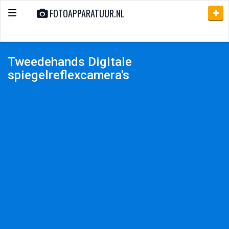
FOTOAPPARATUUR.NL
Toggle
navigation
Tweedehands Digitale
spiegelreflexcamera's