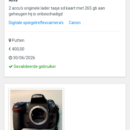
2 accu’s originele lader tasje sd kaart met 265 gb aan
geheugen hij is onbeschadigd
Digitale spiegelreflexcamera's
Canon
Putten
€ 400,00
30/06/2026
Dit
Gevalideerde gebruiker
is
een
gevalideerde
gebruiker