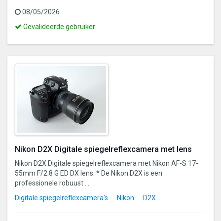
08/05/2026
Dit
Gevalideerde gebruiker
is
een
gevalideerde
gebruiker
Nikon D2X Digitale spiegelreflexcamera met lens
Nikon D2X Digitale spiegelreflexcamera met Nikon AF-S 17-
55mm F/2.8 G ED DX lens: * De Nikon D2X is een
professionele robuust ...
Digitale spiegelreflexcamera's
Nikon
D2X