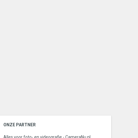
ONZE PARTNER
Alles voor foto- en videografie - CameraNu.nl