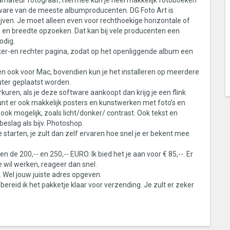
amateur fotograaf, hiermee kun je heel makkelijk fotoboeken
ftware van de meeste albumproducenten. DG Foto Art is
ijven. Je moet alleen even voor rechthoekige horizontale of
e en breedte opzoeken. Dat kan bij vele producenten een
odig.
ker-en rechter pagina, zodat op het openliggende album een
n ook voor Mac, bovendien kun je het installeren op meerdere
ter geplaatst worden.
ren, als je deze software aankoopt dan krijg je een flink
unt er ook makkelijk posters en kunstwerken met foto’s en
ok mogelijk, zoals licht/donker/ contrast. Ook tekst en
eslag als bijv. Photoshop.
 starten, je zult dan zelf ervaren hoe snel je er bekent mee
 de 200,-- en 250,-- EURO. Ik bied het je aan voor € 85,--. Er
e wil werken, reageer dan snel.
e. Wel jouw juiste adres opgeven.
reid ik het pakketje klaar voor verzending. Je zult er zeker