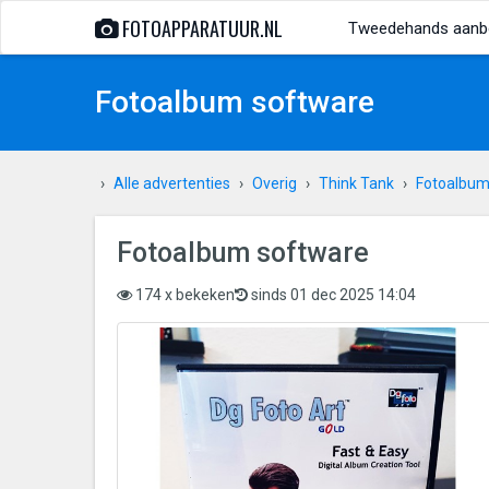
FOTOAPPARATUUR.NL
Tweedehands aanb
Fotoalbum software
Alle advertenties
Overig
Think Tank
Fotoalbum
Fotoalbum software
174 x bekeken
sinds 01 dec 2025 14:04