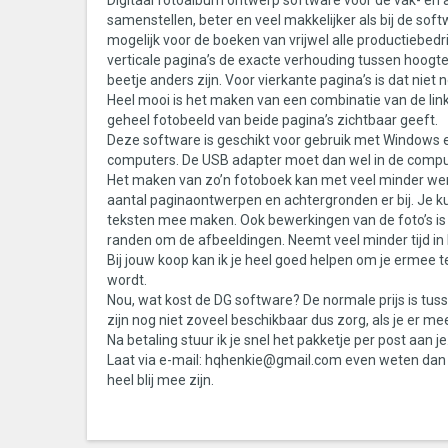
Digitaal fotoalbum ontwerp software voor de vak- en 
samenstellen, beter en veel makkelijker als bij de so
mogelijk voor de boeken van vrijwel alle productiebedr
verticale pagina’s de exacte verhouding tussen hoogt
beetje anders zijn. Voor vierkante pagina’s is dat niet n
Heel mooi is het maken van een combinatie van de lin
geheel fotobeeld van beide pagina’s zichtbaar geeft.
Deze software is geschikt voor gebruik met Windows e
computers. De USB adapter moet dan wel in de compu
Het maken van zo’n fotoboek kan met veel minder werku
aantal paginaontwerpen en achtergronden er bij. Je k
teksten mee maken. Ook bewerkingen van de foto’s is o
randen om de afbeeldingen. Neemt veel minder tijd in b
Bij jouw koop kan ik je heel goed helpen om je ermee te
wordt.
Nou, wat kost de DG software? De normale prijs is tussen
zijn nog niet zoveel beschikbaar dus zorg, als je er me
Na betaling stuur ik je snel het pakketje per post aan j
Laat via e-mail: hqhenkie@gmail.com even weten dan be
heel blij mee zijn.