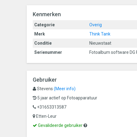
Kenmerken
Categorie
Overig
Merk
Think Tank
Conditie
Nieuwstaat
Serienummer
Fotoalbum software DG F
Gebruiker
Stevens
(Meer info)
5 jaar actief op Fotoapparatuur
+31653313587
Etten-Leur
Dit
Gevalideerde
Gevalideerde gebruiker
is
gebruiker