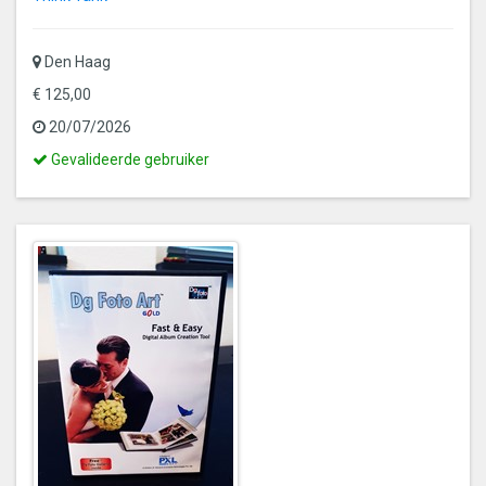
Den Haag
€ 125,00
20/07/2026
Dit
Gevalideerde gebruiker
is
een
gevalideerde
gebruiker