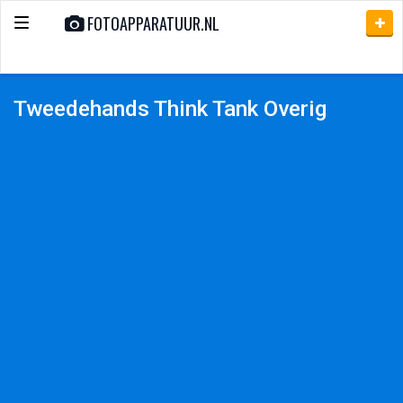
FOTOAPPARATUUR.NL
Toggle
navigation
Tweedehands Think Tank Overig