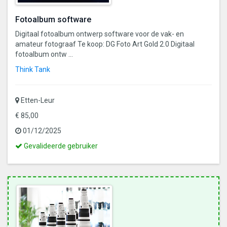
Fotoalbum software
Digitaal fotoalbum ontwerp software voor de vak- en
amateur fotograaf Te koop: DG Foto Art Gold 2.0 Digitaal
fotoalbum ontw ...
Think Tank
Etten-Leur
€ 85,00
01/12/2025
Dit
Gevalideerde gebruiker
is
een
gevalideerde
gebruiker