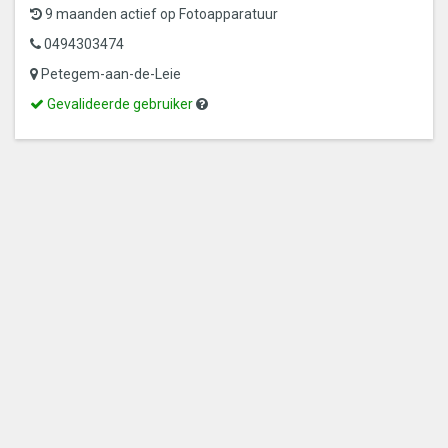
9 maanden actief op Fotoapparatuur
0494303474
Petegem-aan-de-Leie
Dit
Gevalideerde
Gevalideerde gebruiker
is
gebruiker
een
gevalideerde
gebruiker