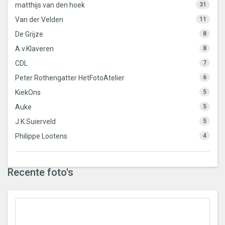
matthijs van den hoek
31
Van der Velden
11
De Grijze
8
A.v.Klaveren
8
CDL
7
Peter Rothengatter HetFotoAtelier
6
KiekOns
5
Auke
5
J.K.Suierveld
5
Philippe Lootens
4
Recente foto's