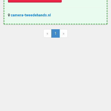
camera-tweedehands.nl
«
1
»