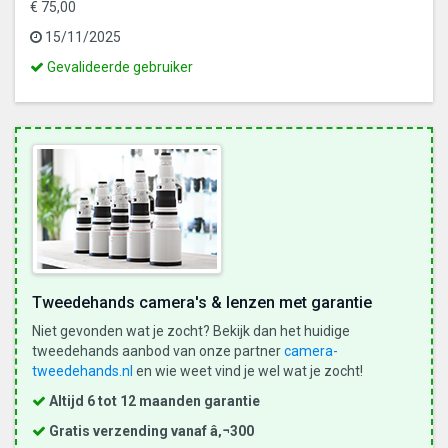
€ 75,00
15/11/2025
Dit
Gevalideerde gebruiker
is
een
gevalideerde
gebruiker
Tweedehands camera's & lenzen met garantie
Niet gevonden wat je zocht? Bekijk dan het huidige
tweedehands aanbod van onze partner
camera-
tweedehands.nl
en wie weet vind je wel wat je zocht!
Altijd 6 tot 12 maanden garantie
Gratis verzending vanaf â‚¬300