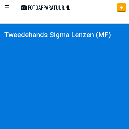
FOTOAPPARATUUR.NL
Toggle
navigation
Tweedehands Sigma Lenzen (MF)