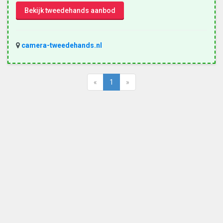
Bekijk tweedehands aanbod
camera-tweedehands.nl
«
1
»