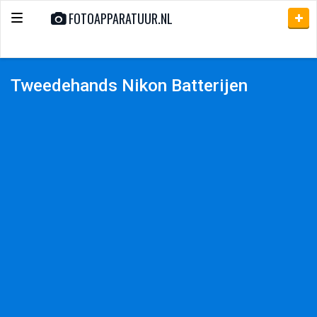
FOTOAPPARATUUR.NL
Toggle
navigation
Tweedehands Nikon Batterijen