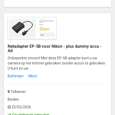
Netadapter EP-5B voor Nikon - plus dummy accu -
Ad
Onbeperkte stroom! Met deze EP-5B adapter kunt u uw
camera op het lichtnet gebruiken zonder accu's te gebruiken.
U kunt zo uw ...
Batterijen
Nikon
Tolkamer
Bieden
25/02/2026
Dit
Gevalideerde gebruiker