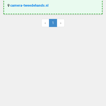
camera-tweedehands.nl
«
1
»