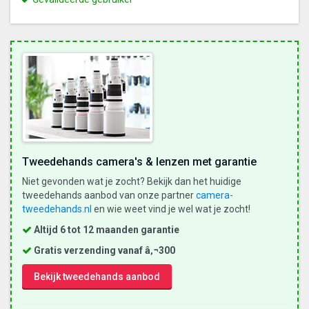
is
een
gevalideerde
gebruiker
Tweedehands camera's & lenzen met garantie
Niet gevonden wat je zocht? Bekijk dan het huidige
tweedehands aanbod van onze partner
camera-
tweedehands.nl
en wie weet vind je wel wat je zocht!
Altijd 6 tot 12 maanden garantie
Gratis verzending vanaf â‚¬300
Bekijk tweedehands aanbod