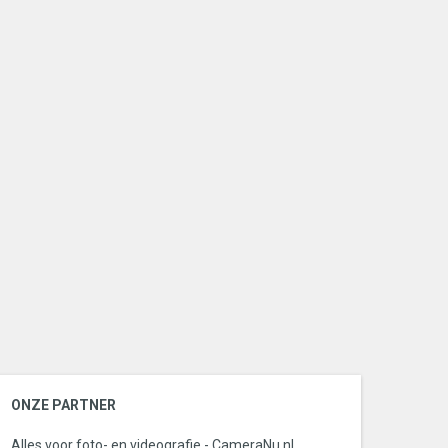
ONZE PARTNER
Alles voor foto- en videografie - CameraNu.nl