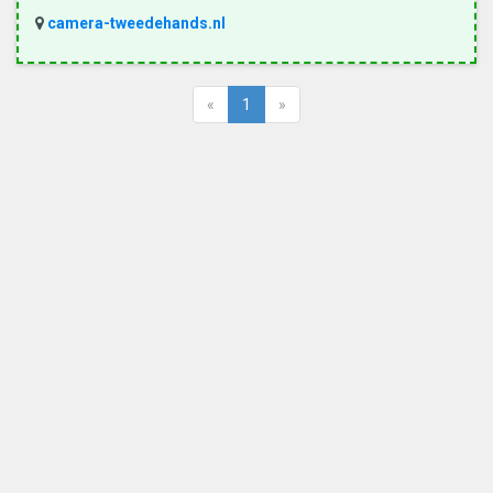
camera-tweedehands.nl
«
1
»