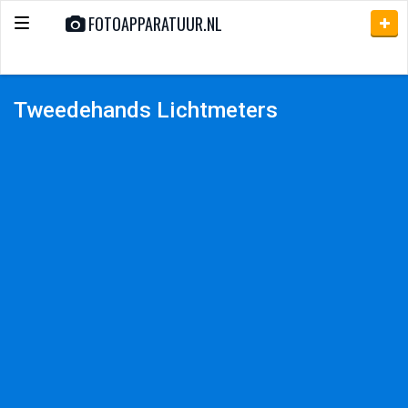
FOTOAPPARATUUR.NL
Toggle
navigation
Tweedehands Lichtmeters