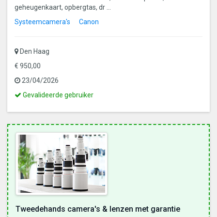
geheugenkaart, opbergtas, dr ...
Systeemcamera's
Canon
Den Haag
€ 950,00
23/04/2026
Dit
Gevalideerde gebruiker
is
een
gevalideerde
gebruiker
Tweedehands camera's & lenzen met garantie