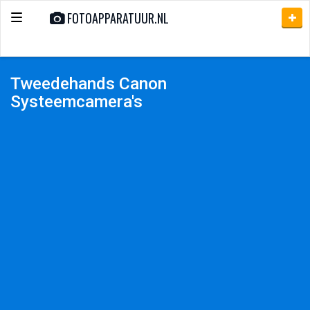
FOTOAPPARATUUR.NL
Toggle
navigation
Tweedehands Canon
Systeemcamera's