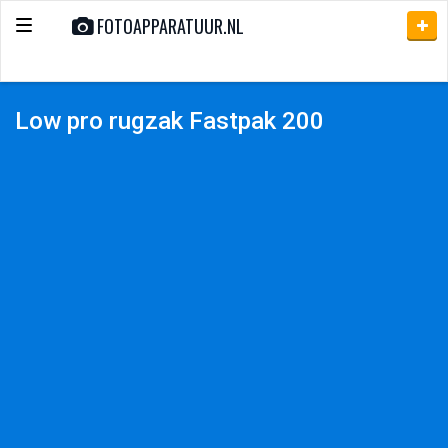
FOTOAPPARATUUR.NL
Toggle
navigation
Low pro rugzak Fastpak 200