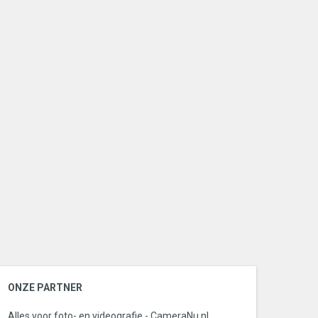
ONZE PARTNER
Alles voor foto- en videografie - CameraNu.nl