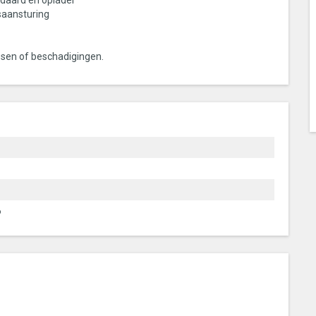
andaard en oplader
tsaansturing
assen of beschadigingen.
6