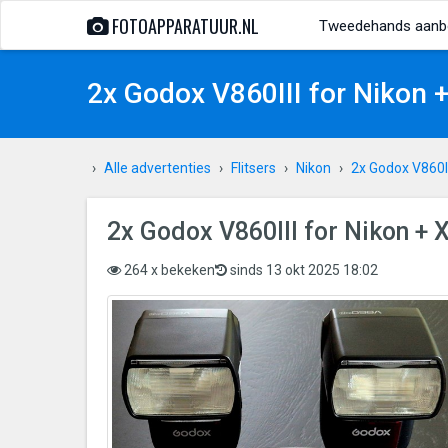
FOTOAPPARATUUR.NL
Tweedehands aanb
2x Godox V860III for Nikon 
Alle advertenties
Flitsers
Nikon
2x Godox V860II
2x Godox V860III for Nikon + 
264 x bekeken
sinds 13 okt 2025 18:02