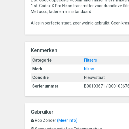
2 st. Godox Speedlite V860III Nikon flitser met minist
1 st. Godox X Pro Nikon transmitter voor draadloze fli
Met accu, lader en ministandaard
Alles in perfecte staat, zeer weinig gebruikt. Geen kr
Kenmerken
Categorie
Flitsers
Merk
Nikon
Conditie
Nieuwstaat
Serienummer
B00103671 / B0010367
Gebruiker
Rob Zonder
(Meer info)