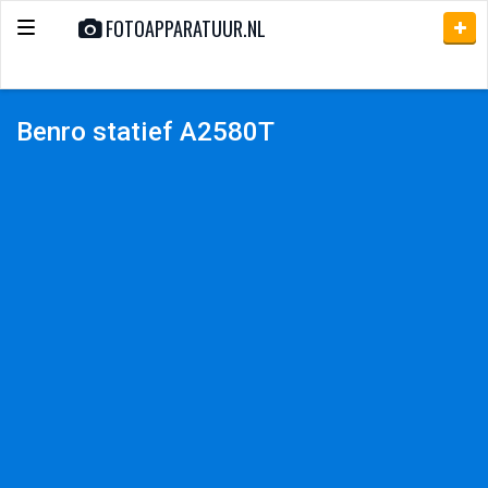
FOTOAPPARATUUR.NL
Toggle
navigation
Benro statief A2580T