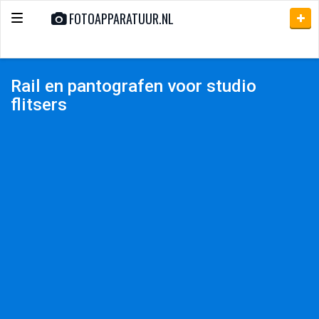
FOTOAPPARATUUR.NL
Toggle
navigation
Rail en pantografen voor studio
flitsers