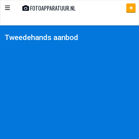
FOTOAPPARATUUR.NL
Toggle
navigation
Tweedehands aanbod