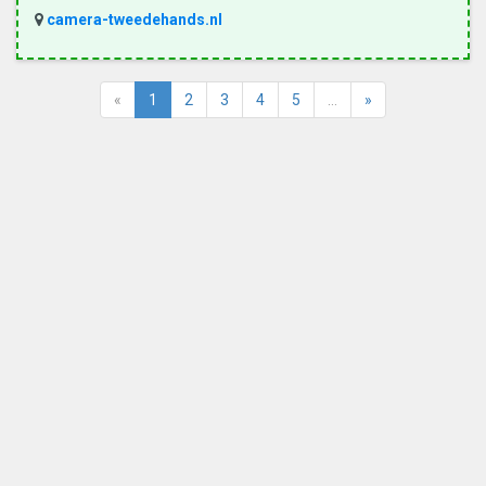
camera-tweedehands.nl
«
1
2
3
4
5
…
»