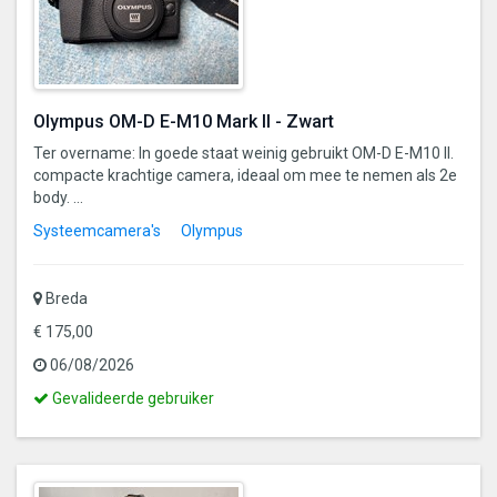
Olympus OM-D E-M10 Mark II - Zwart
Ter overname: In goede staat weinig gebruikt OM-D E-M10 II.
compacte krachtige camera, ideaal om mee te nemen als 2e
body. ...
Systeemcamera's
Olympus
Breda
€ 175,00
06/08/2026
Dit
Gevalideerde gebruiker
is
een
gevalideerde
gebruiker