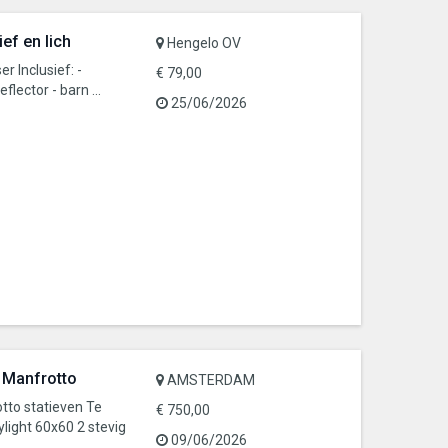
gebruiker
ief en lich
Hengelo OV
er Inclusief: -
€ 79,00
flector - barn ...
25/06/2026
+ Manfrotto
AMSTERDAM
otto statieven Te
€ 750,00
light 60x60 2 stevig
09/06/2026