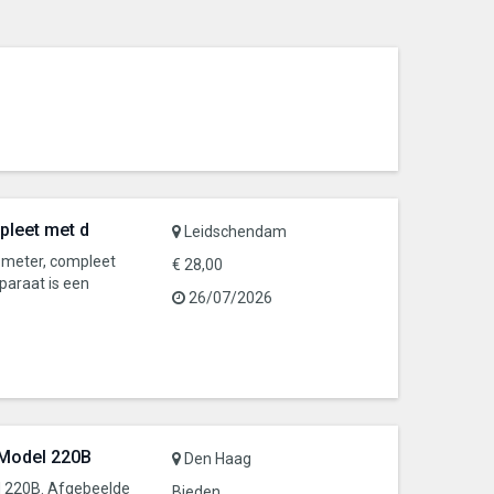
pleet met d
Leidschendam
smeter, compleet
€ 28,00
pparaat is een
26/07/2026
 Model 220B
Den Haag
l 220B. Afgebeelde
Bieden