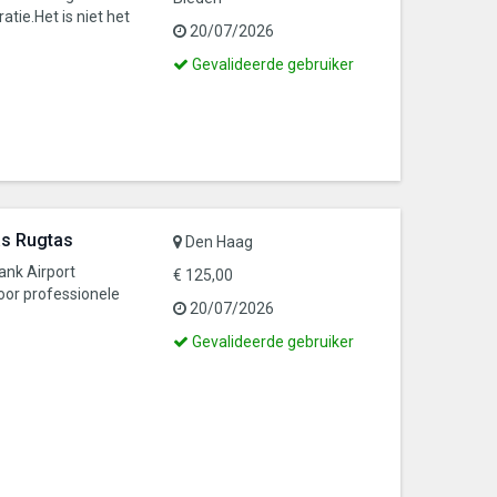
atie.Het is niet het
20/07/2026
Dit
Gevalideerde gebruiker
is
een
gevalideerde
gebruiker
as Rugtas
Den Haag
ank Airport
€ 125,00
voor professionele
20/07/2026
Dit
Gevalideerde gebruiker
is
een
gevalideerde
gebruiker