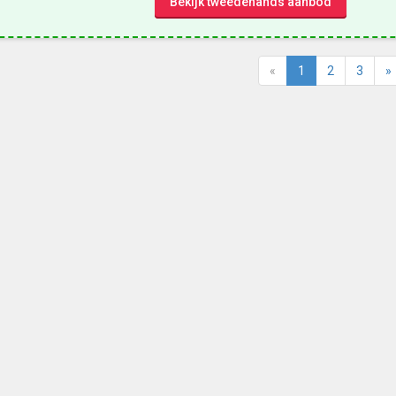
Bekijk tweedehands aanbod
«
1
2
3
»