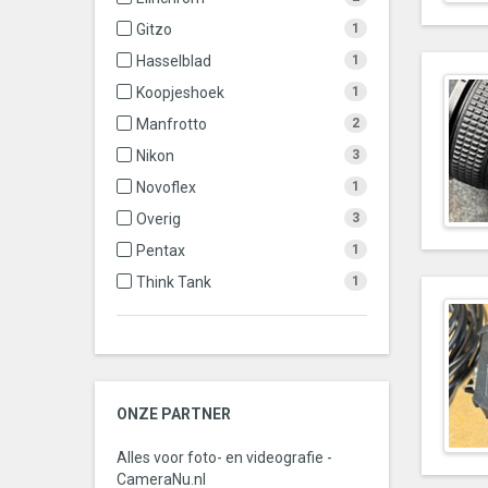
Gitzo
1
Hasselblad
1
Koopjeshoek
1
Manfrotto
2
Nikon
3
Novoflex
1
Overig
3
Pentax
1
Think Tank
1
ONZE PARTNER
Alles voor foto- en videografie -
CameraNu.nl