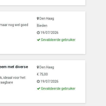
Den Haag
t maar nog wel goed
Bieden
19/07/2026
Dit
Gevalideerde gebruiker
is
een
gevalideerde
gebruiker
eem met diverse
Den Haag
€ 75,00
, ideaal voor het
19/07/2026
draagbare
Dit
Gevalideerde gebruiker
is
een
gevalideerde