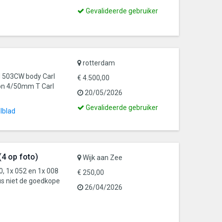
Dit
Gevalideerde gebruiker
is
een
gevalideerde
gebruiker
rotterdam
d 503CW body Carl
€ 4.500,00
gon 4/50mm T Carl
20/05/2026
Dit
Gevalideerde gebruiker
lblad
is
een
gevalideerde
gebruiker
(4 op foto)
Wijk aan Zee
0, 1x 052 en 1x 008
€ 250,00
us niet de goedkope
26/04/2026