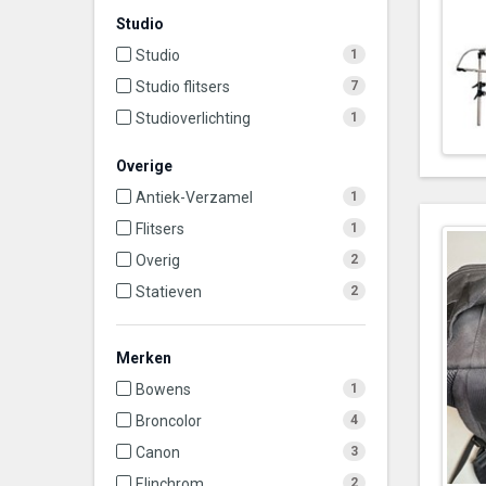
Studio
Studio
1
Studio flitsers
7
Studioverlichting
1
Overige
Antiek-Verzamel
1
Flitsers
1
Overig
2
Statieven
2
Merken
Bowens
1
Broncolor
4
Canon
3
Elinchrom
2