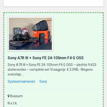
Sony A7R III + Sony FE 24-105mm F4 G OSS
Sony A7R III + Sony FE 24-105mm F4 G OSS – slechts 9.623
sluiteracties – complete set Vraagprijs: € 2.098,- Wegens
overstap ...
Systeemcamera's
Sony
Bussum
N.o.t.k.