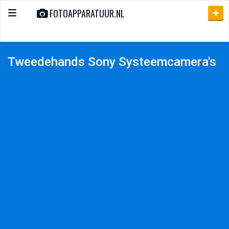
FOTOAPPARATUUR.NL
Toggle
navigation
Tweedehands Sony Systeemcamera's