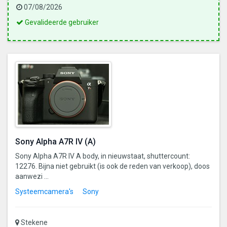
07/08/2026
Dit
Gevalideerde gebruiker
is
een
gevalideerde
gebruiker
Sony Alpha A7R IV (A)
Sony Alpha A7R IV A body, in nieuwstaat, shuttercount:
12276. Bijna niet gebruikt (is ook de reden van verkoop), doos
aanwezi ...
Systeemcamera's
Sony
Stekene