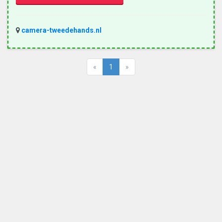
camera-tweedehands.nl
«
1
»