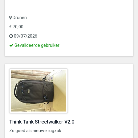
Drunen
€ 70,00
09/07/2026
Dit
Gevalideerde gebruiker
is
een
gevalideerde
gebruiker
Think Tank Streetwalker V2.0
Zo goed als nieuwe rugzak