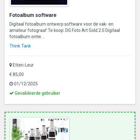
Fotoalbum software
Digitaal fotoalbum ontwerp software voor de vak- en
amateur fotograaf Te koop: DG Foto Art Gold 2.0 Digitaal
fotoalbum ontw ...
Think Tank
Etten-Leur
€ 85,00
01/12/2025
Dit
Gevalideerde gebruiker
is
een
gevalideerde
gebruiker