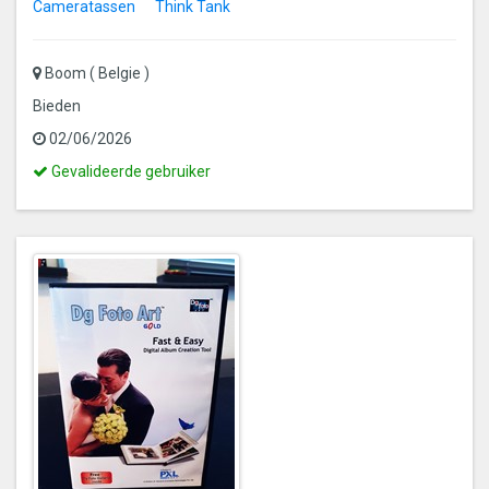
Cameratassen
Think Tank
Boom ( Belgie )
Bieden
02/06/2026
Dit
Gevalideerde gebruiker
is
een
gevalideerde
gebruiker