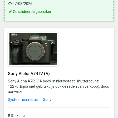
07/08/2026
Dit
Gevalideerde gebruiker
is
een
gevalideerde
gebruiker
Sony Alpha A7R IV (A)
Sony Alpha A7R IV A body, in nieuwstaat, shuttercount:
12276. Bijna niet gebruikt (is ook de reden van verkoop), doos
aanwezi ...
Systeemcamera's
Sony
Stekene