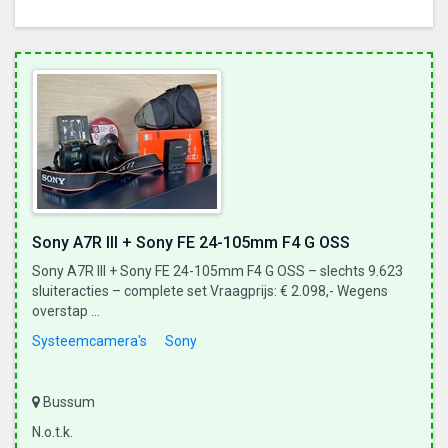
Sony A7R III + Sony FE 24-105mm F4 G OSS
Sony A7R III + Sony FE 24-105mm F4 G OSS – slechts 9.623
sluiteracties – complete set Vraagprijs: € 2.098,- Wegens
overstap ...
Systeemcamera's
Sony
Bussum
N.o.t.k.