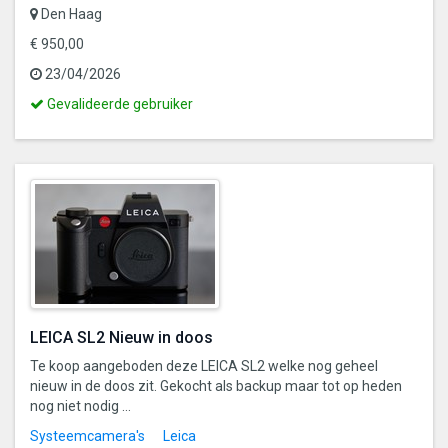
Den Haag
€ 950,00
23/04/2026
Dit
Gevalideerde gebruiker
is
een
gevalideerde
gebruiker
LEICA SL2 Nieuw in doos
Te koop aangeboden deze LEICA SL2 welke nog geheel
nieuw in de doos zit. Gekocht als backup maar tot op heden
nog niet nodig ...
Systeemcamera's
Leica