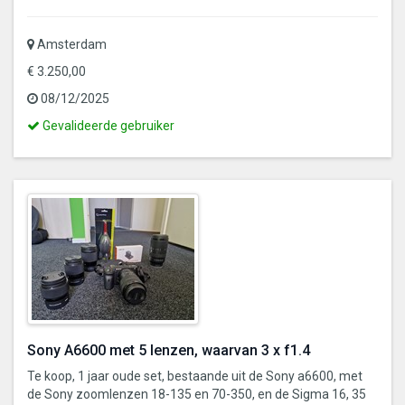
Amsterdam
€ 3.250,00
08/12/2025
Dit
Gevalideerde gebruiker
is
een
gevalideerde
gebruiker
Sony A6600 met 5 lenzen, waarvan 3 x f1.4
Te koop, 1 jaar oude set, bestaande uit de Sony a6600, met
de Sony zoomlenzen 18-135 en 70-350, en de Sigma 16, 35