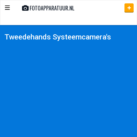
FOTOAPPARATUUR.NL
Toggle
navigation
Tweedehands Systeemcamera's