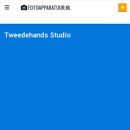
FOTOAPPARATUUR.NL
Toggle
navigation
Tweedehands Studio