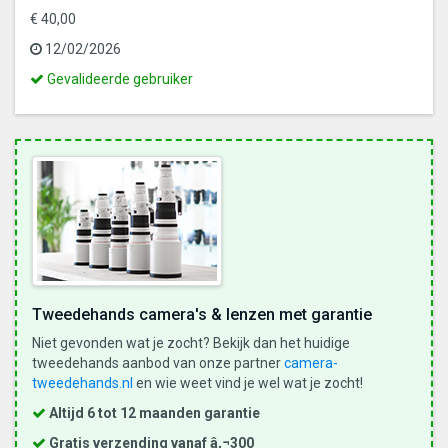
€ 40,00
12/02/2026
Dit
Gevalideerde gebruiker
is
een
gevalideerde
gebruiker
Tweedehands camera's & lenzen met garantie
Niet gevonden wat je zocht? Bekijk dan het huidige
tweedehands aanbod van onze partner
camera-
tweedehands.nl
en wie weet vind je wel wat je zocht!
Altijd 6 tot 12 maanden garantie
Gratis verzending vanaf â‚¬300