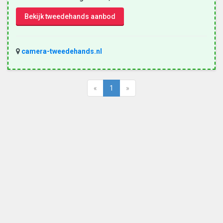
Bekijk tweedehands aanbod
camera-tweedehands.nl
«
1
»