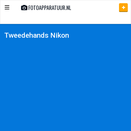
FOTOAPPARATUUR.NL
Toggle
navigation
Tweedehands Nikon