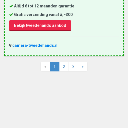
Altijd 6 tot 12 maanden garantie
Gratis verzending vanaf â‚¬300
Bekijk tweedehands aanbod
camera-tweedehands.nl
«
1
2
3
»