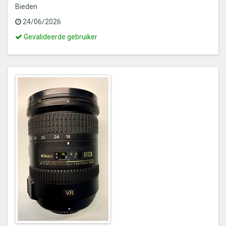
Bieden
24/06/2026
Dit
Gevalideerde gebruiker
is
een
gevalideerde
gebruiker