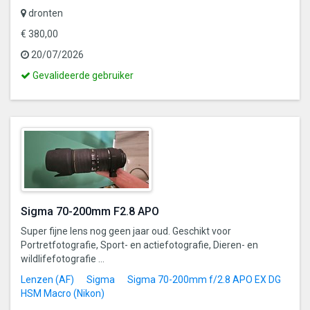
dronten
€ 380,00
20/07/2026
Dit
Gevalideerde gebruiker
is
een
gevalideerde
gebruiker
Sigma 70-200mm F2.8 APO
Super fijne lens nog geen jaar oud. Geschikt voor
Portretfotografie, Sport- en actiefotografie, Dieren- en
wildlifefotografie ...
Lenzen (AF)
Sigma
Sigma 70-200mm f/2.8 APO EX DG
HSM Macro (Nikon)