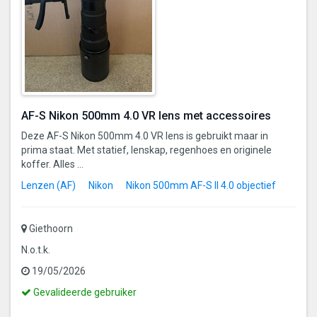
AF-S Nikon 500mm 4.0 VR lens met accessoires
Deze AF-S Nikon 500mm 4.0 VR lens is gebruikt maar in
prima staat. Met statief, lenskap, regenhoes en originele
koffer. Alles ...
Lenzen (AF)
Nikon
Nikon 500mm AF-S II 4.0 objectief
Giethoorn
N.o.t.k.
19/05/2026
Dit
Gevalideerde gebruiker
is