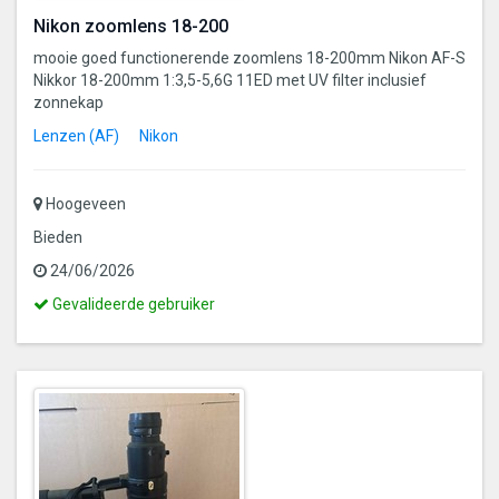
Nikon zoomlens 18-200
mooie goed functionerende zoomlens 18-200mm Nikon AF-S
Nikkor 18-200mm 1:3,5-5,6G 11ED met UV filter inclusief
zonnekap
Lenzen (AF)
Nikon
Hoogeveen
Bieden
24/06/2026
Dit
Gevalideerde gebruiker
is
een
gevalideerde
gebruiker