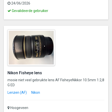
24/06/2026
Dit
Gevalideerde gebruiker
is
een
gevalideerde
gebruiker
Nikon Fisheye lens
mooie niet veel gebruikte lens AF FisheyeNikkor 10.5mm 1:2,8
G ED
Lenzen (AF)
Nikon
Hoogeveen