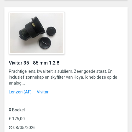
een
gevalideerde
gebruiker
Vivitar 35 - 85 mm 1:2.8
Prachtige lens, kwaliteit is subliem. Zeer goede staat. En
inclusief zonnekap en skyfilter van Hoya. Ik heb deze op de
analog ...
Lenzen (AF)
Vivitar
Boekel
€ 175,00
08/05/2026