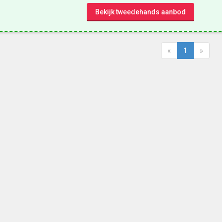
Bekijk tweedehands aanbod
«
1
»