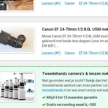
Lenzen (AF)
Canon
EF 24-70mm f/2.8
Canon EF 24-70mm f/2.8.0L USM me
Mooie Canon EF 24-70mm f/2.8L USM zoom 
geleverd met beide lens doppen (voor en a
EW-83F ( ...
Lenzen (AF)
Canon
EF 24-70mm f/2.8
Tweedehands camera's & lenzen met
Niet gevonden wat je zocht? Bekijk dan het
tweedehands aanbod van onze partner
ca
tweedehands.nl
en wie weet vind je wel wat
Altijd 6 tot 12 maanden garantie
Gratis verzending vanaf â‚¬300