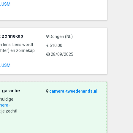
L USM
t zonnekap
Dongen (NL)
lens. Lens wordt
€ 510,00
chter) en zonnekap
28/09/2025
L USM
 garantie
camera-tweedehands.nl
 huidige
mera-
 je zocht!