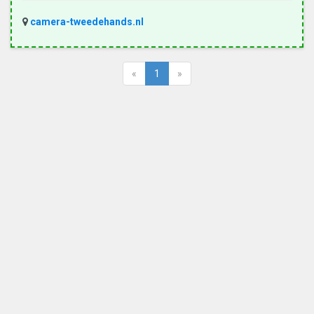
camera-tweedehands.nl
«
1
»